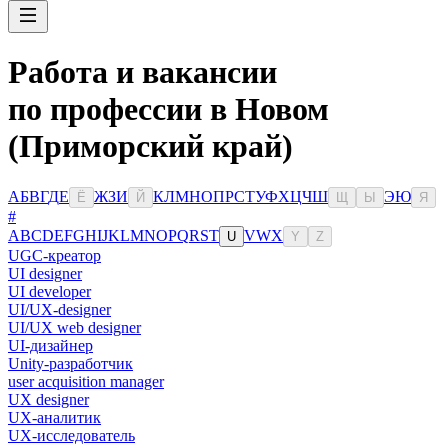
Работа и вакансии
по профессии в Новом
(Приморский край)
А
Б
В
Г
Д
Е
Ж
З
И
К
Л
М
Н
О
П
Р
С
Т
У
Ф
Х
Ц
Ч
Ш
Э
Ю
Ё
Й
Щ
Ы
Я
#
A
B
C
D
E
F
G
H
I
J
K
L
M
N
O
P
Q
R
S
T
V
W
X
U
Y
Z
UGC-креатор
UI designer
UI developer
UI/UX-designer
UI/UX web designer
UI-дизайнер
Unity-разработчик
user acquisition manager
UX designer
UX-аналитик
UX-исследователь